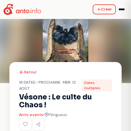
Créer
Retour
16 DATES • PROCHAINE : MER. 12
Dates
multiples
AOÛT
Vésone : Le culte du
Chaos !
Anto events
Périgueux