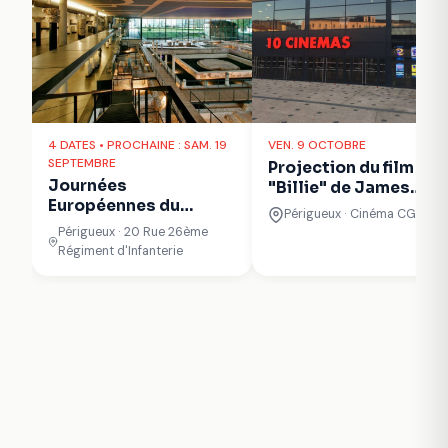
4 DATES • PROCHAINE : SAM. 19
VEN. 9 OCTOBRE
SEPTEMBRE
Projection du film
Journées
"Billie" de James
Européennes du
Erskine
Périgueux · Cinéma CGR
Patrimoine - Visite
Périgueux · 20 Rue 26ème
libre du musée
Régiment d'Infanterie
Vesunna