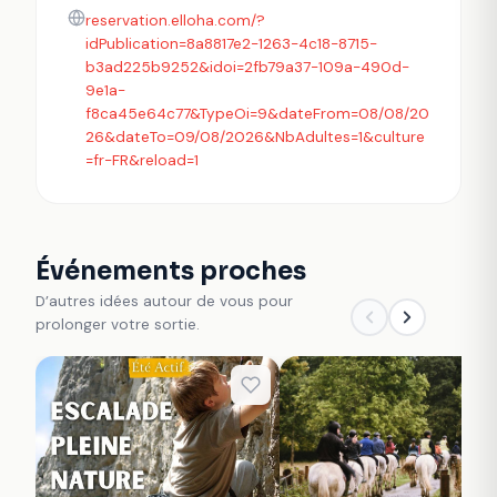
reservation.elloha.com/?
idPublication=8a8817e2-1263-4c18-8715-
b3ad225b9252&idoi=2fb79a37-109a-490d-
9e1a-
f8ca45e64c77&TypeOi=9&dateFrom=08/08/20
26&dateTo=09/08/2026&NbAdultes=1&culture
=fr-FR&reload=1
Événements proches
D’autres idées autour de vous pour
prolonger votre sortie.