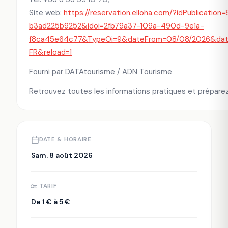
Site web:
https://reservation.elloha.com/?idPublicatio
b3ad225b9252&idoi=2fb79a37-109a-490d-9e1a-
f8ca45e64c77&TypeOi=9&dateFrom=08/08/2026&date
FR&reload=1
Fourni par DATAtourisme / ADN Tourisme
Retrouvez toutes les informations pratiques et préparez 
DATE & HORAIRE
Sam. 8 août 2026
TARIF
De 1 € à 5 €