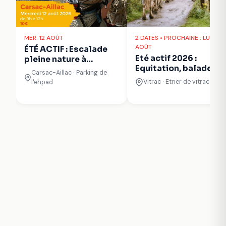
MER. 12 AOÛT
2 DATES • PROCHAINE : LUN. 10
AOÛT
ÉTÉ ACTIF : Escalade
Eté actif 2026 :
pleine nature à
Equitation, balade en
Carsac-Aillac
Carsac-Aillac · Parking de
poney
Vitrac · Etrier de vitrac
l'ehpad