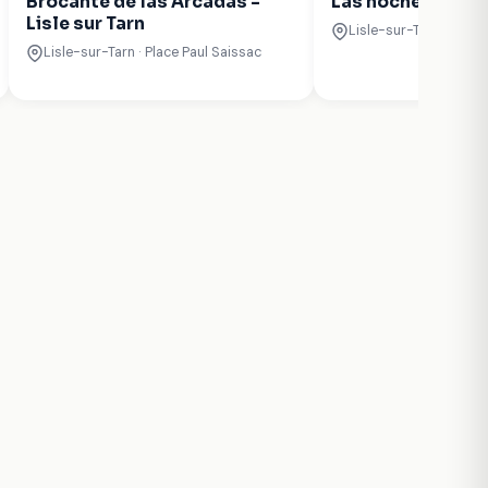
Brocante de las Arcadas -
Las noches de ve
Lisle sur Tarn
Lisle-sur-Tarn · Centr
Lisle-sur-Tarn · Place Paul Saissac