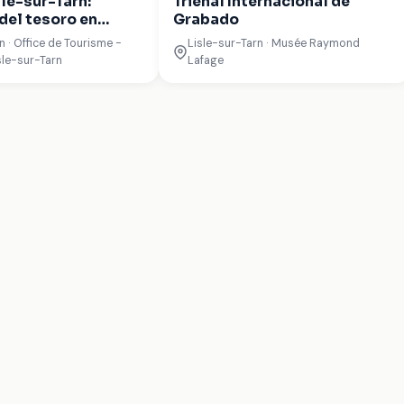
sle-sur-Tarn:
Trienal Internacional de
del tesoro en
Grabado
n · Office de Tourisme -
Lisle-sur-Tarn · Musée Raymond
sle-sur-Tarn
Lafage