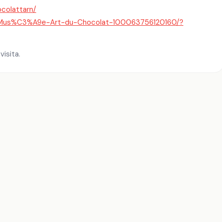
colattarn/
/Mus%C3%A9e-Art-du-Chocolat-100063756120160/?
visita.