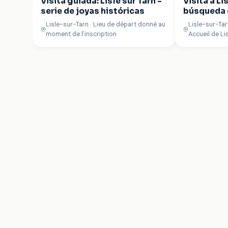
Visita guiada: Lisle sur Tarn -
Visita a Li
serie de joyas históricas
búsqueda 
familia
Lisle-sur-Tarn · Lieu de départ donné au
Lisle-sur-Tar
moment de l'inscription
Accueil de Li