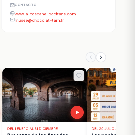
CONTACTO
www.la-toscane-occitane.com
musee@chocolat-tarn.fr
DEL 1 ENERO AL 31 DICIEMBRE
DEL 29 JULIO AL 26 AG