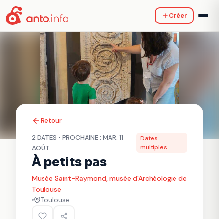
Créer
Retour
2 DATES • PROCHAINE : MAR. 11
Dates
multiples
AOÛT
À petits pas
Musée Saint-Raymond, musée d'Archéologie de
Toulouse
Toulouse