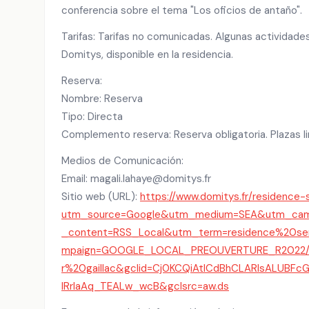
conferencia sobre el tema "Los oficios de antaño".
Tarifas: Tarifas no comunicadas. Algunas actividade
Domitys, disponible en la residencia.
Reserva:
Nombre: Reserva
Tipo: Directa
Complemento reserva: Reserva obligatoria. Plazas l
Medios de Comunicación:
Email: magali.lahaye@domitys.fr
Sitio web (URL):
https://www.domitys.fr/residence-
utm_source=Google&utm_medium=SEA&utm_ca
_content=RSS_Local&utm_term=residence%20se
mpaign=GOOGLE_LOCAL_PREOUVERTURE_R2022/41
r%20gaillac&gclid=Cj0KCQiAtICdBhCLARIsALUBF
lRrIaAq_TEALw_wcB&gclsrc=aw.ds