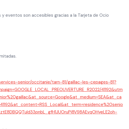
s y eventos son accesibles gracias a la Tarjeta de Ocio
imitadas.
services-senior/occitanie/tarn-81/gaillac-les-cepages-81?
mpaign=GOOGLE_LOCAL_PREOUVERTURE_R2022/41192&utm
nior%20gaillac&at_source=Google&at_medium=SEA&at_ca
192&at_content=RSS_Local&at_term=residence%20senio
cGztE8DBQQTuld33pnbL_gfH1JUOruPj8V98AEvqOHyeLE2oh-