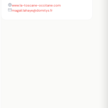
www.la-toscane-occitane.com
magali.lahaye@domitys.fr