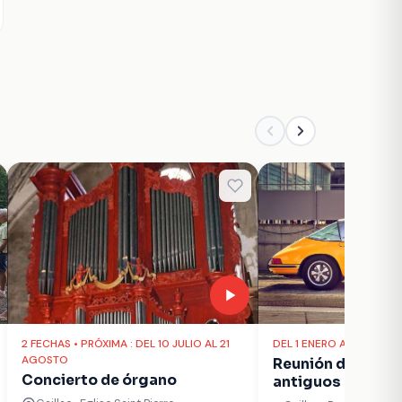
2 FECHAS • PRÓXIMA : DEL 10 JULIO AL 21
DEL 1 ENERO AL 31 DICIE
AGOSTO
Reunión de vehíc
Concierto de órgano
antiguos