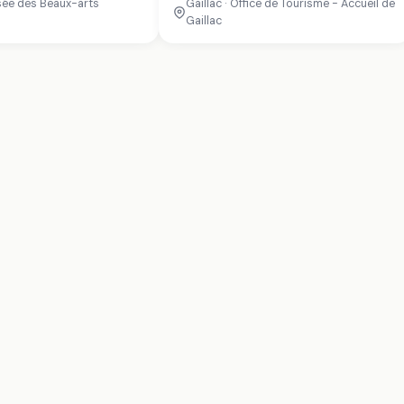
usée des Beaux-arts
Gaillac · Office de Tourisme - Accueil de
Gaillac