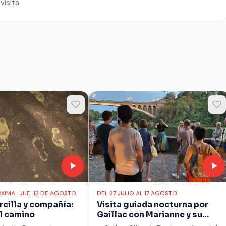
visita.
ÓXIMA : JUE. 13 DE AGOSTO
DEL 27 JULIO AL 17 AGOSTO
Arcilla y compañía:
Visita guiada nocturna por
l camino
Gaillac con Marianne y su
bolsa mágica