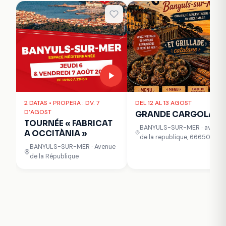
2 DATAS • PROPERA : DV. 7
DEL 12 AL 13 AGOST
D’AGOST
GRANDE CARGOLADE
TOURNÉE « FABRICAT
BANYULS-SUR-MER · avenue
A OCCITÀNIA »
de la republique, 66650
BANYULS-SUR-MER · Avenue
de la République