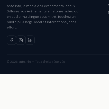
anto.info, le média des événements locaux.
Diffusez vos événements en stories vidéo ou
en audio multilingue sous-titré. Touchez un
public plus large, local et international, sans
effort.
© 2026 anto.info — Tous droits réservés