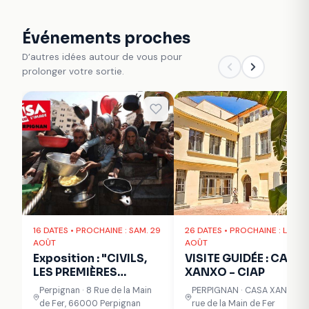
Événements proches
D’autres idées autour de vous pour
prolonger votre sortie.
16 DATES • PROCHAINE : SAM. 29
26 DATES • PROCHAINE : LUN. 1
AOÛT
AOÛT
Exposition : "CIVILS,
VISITE GUIDÉE : CASA
LES PREMIÈRES
XANXO - CIAP
VICTIMES" du
Perpignan · 8 Rue de la Main
PERPIGNAN · CASA XANXO - 
photographe
de Fer, 66000 Perpignan
rue de la Main de Fer