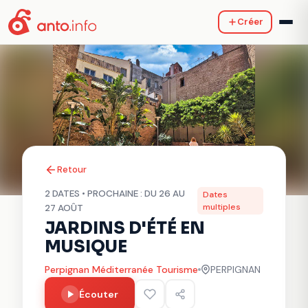
Créer
Retour
2 DATES • PROCHAINE : DU 26 AU
Dates
multiples
27 AOÛT
JARDINS D'ÉTÉ EN
MUSIQUE
Perpignan Méditerranée Tourisme
PERPIGNAN
Écouter