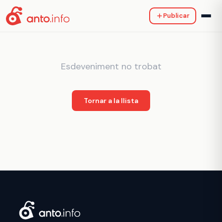
Publicar
Esdeveniment no trobat
Tornar a la llista