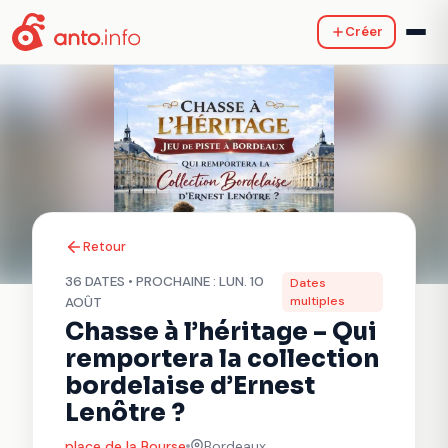
Créer
Retour
36 DATES • PROCHAINE : LUN. 10
Dates
multiples
AOÛT
Chasse à l’héritage – Qui
remportera la collection
bordelaise d’Ernest
Lenôtre ?
place de la Bourse
Bordeaux