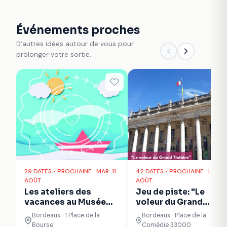
Événements proches
D’autres idées autour de vous pour
prolonger votre sortie.
29 DATES • PROCHAINE : MAR. 11
42 DATES • PROCHAINE : LUN. 1
AOÛT
AOÛT
Les ateliers des
Jeu de piste: "Le
vacances au Musée
voleur du Grand
national des douanes
Théâtre"
Bordeaux · 1 Place de la
Bordeaux · Place de la
Bourse
Comédie 33000